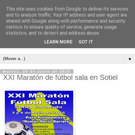
This site uses cookies from Google to deliver its services
and to analyze traffic. Your IP address and user-agent are
shared with Google along with performance and security
metrics to ensure quality of service, generate usage
statistics, and to detect and address abuse.
LEARN MORE
GOT IT
Semanario independiente de Calañas
▼
martes, 23 de junio de 2015
XXI Maratón de fútbol sala en Sotiel