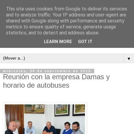
This site uses cookies from Google to deliver its services
and to analyze traffic. Your IP address and user-agent are
shared with Google along with performance and security
metrics to ensure quality of service, generate usage
statistics, and to detect and address abuse.
LEARN MORE
GOT IT
Semanario independiente de Calañas
▼
miércoles, 30 de septiembre de 2015
Reunión con la empresa Damas y
horario de autobuses