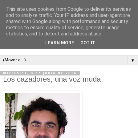
This site uses cookies from Google to deliver its services
and to analyze traffic. Your IP address and user-agent are
shared with Google along with performance and security
metrics to ensure quality of service, generate usage
statistics, and to detect and address abuse.
LEARN MORE
GOT IT
Semanario independiente de Calañas
▼
miércoles, 8 de junio de 2016
Los cazadores, una voz muda