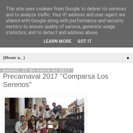
This site uses cookies from Google to deliver its services
and to analyze traffic. Your IP address and user-agent are
shared with Google along with performance and security
metrics to ensure quality of service, generate usage
statistics, and to detect and address abuse.
LEARN MORE
GOT IT
Semanario independiente de Calañas
▼
martes, 31 de enero de 2017
Precarnaval 2017 "Comparsa Los
Serenos"