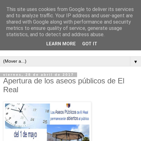
This site uses cookies from Google to deliver its services
and to analyze traffic. Your IP address and user-agent are
shared with Google along with performance and security
metrics to ensure quality of service, generate usage
statistics, and to detect and address abuse.
LEARN MORE
GOT IT
Semanario independiente de Calañas
▼
viernes, 28 de abril de 2017
Apertura de los aseos públicos de El
Real