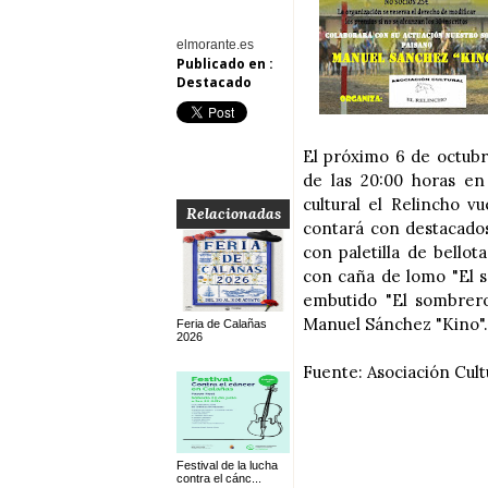
elmorante.es
Publicado en :
Destacado
El próximo 6 de octubre
de las 20:00 horas en
cultural el Relincho v
Relacionadas
contará con destacado
con paletilla de bello
con caña de lomo "El s
embutido "El sombrero
Manuel Sánchez "Kino"
Feria de Calañas
2026
Fuente: Asociación Cult
Festival de la lucha
contra el cánc...