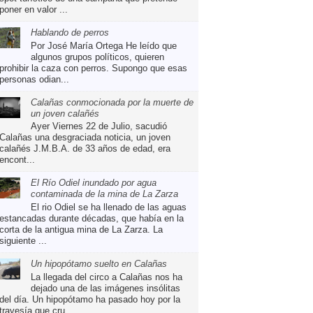
poner en valor ...
Hablando de perros
Por José María Ortega He leído que
algunos grupos políticos, quieren
prohibir la caza con perros. Supongo que esas
personas odian...
Calañas conmocionada por la muerte de
un joven calañés
Ayer Viernes 22 de Julio, sacudió
Calañas una desgraciada noticia, un joven
calañés J.M.B.A. de 33 años de edad, era
encont...
El Río Odiel inundado por agua
contaminada de la mina de La Zarza
El rio Odiel se ha llenado de las aguas
estancadas durante décadas, que había en la
corta de la antigua mina de La Zarza. La
siguiente ...
Un hipopótamo suelto en Calañas
La llegada del circo a Calañas nos ha
dejado una de las imágenes insólitas
del día. Un hipopótamo ha pasado hoy por la
travesía que cru...