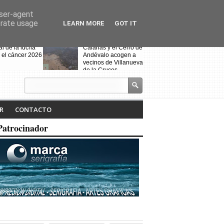
user-agent
erate usage
LEARN MORE
GOT IT
al de la lucha
Calañas y el Cerro de
 el cáncer 2026
Andévalo acogen a
vecinos de Villanueva
de la Cruces
desalojados por el
incendio
s celebra la VII
Noche Blanca en
iteraria "Isabel
Calañas
R
CONTACTO
" y la
ción de la
Patrocinador
a ruta
Fin de curso de la
escuela de baile
"Toma que toma"