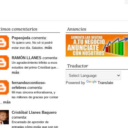
timos comentarios
Anuncios
Pepeojeda
comenta:
Yo quiero uno. No sé si podrè
más
estar ese día. Saludos.
RAMÓN LLANES
comenta:
Un agradecimiento infinito a esos
Traductor
estudios del primo Cristóbal que...
más
fernandezcontioso-
Powered by
Translate
orfebres
comenta:
Mi mas sincera enhorabuena, y
las millones de gracias por contar
más
...
Cristóbal Llanes Baquero
comenta:
Encantado de aprender de
entradas cómo estás que son sin