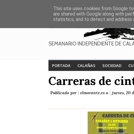
Asociaciones
Génesis
This site uses cookies from Google to 
PAGINAS
Inicio
Contacto
Anúnciate
are shared with Google along with per
statistics, and to detect and address 
SEMANARIO INDEPENDIENTE DE CAL
PORTADA
CALAÑAS
SOCIEDAD
CU
Carreras de cint
Publicado por :
elmorante.es
a :
jueves, 20 