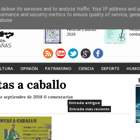
deliver its services and to analyze traffic. Your IP address and 
formance and security metrics to ensure quality of service, gen
abuse.
CABECERAS
Feria de Calañas
Festiv
2026
contra
AÑAS
VIII Feria de
Calaña
Videojuegos de
Ruta L
LTURA
OPINIÓN
PATRIMONIO
CIENCIA
DEPORTE
HUMO
Calañas
Tejero
proyec
as a caballo
pasad
de septiembre de 2018
0 comentarios
Entrada antigua
Entrada más reciente