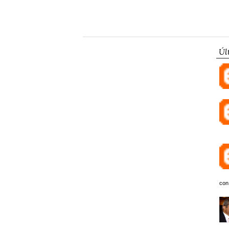
Úl
con