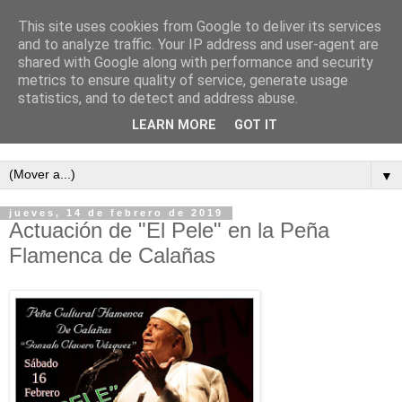
This site uses cookies from Google to deliver its services
and to analyze traffic. Your IP address and user-agent are
shared with Google along with performance and security
metrics to ensure quality of service, generate usage
statistics, and to detect and address abuse.
LEARN MORE
GOT IT
Semanario independiente de Calañas
▼
jueves, 14 de febrero de 2019
Actuación de "El Pele" en la Peña
Flamenca de Calañas