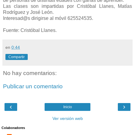
de personas de distintas edades con ganas de aprender.
Las clases son impartidas por Cristóbal Llanes, Matías
Rodríguez y José León.
Interesad@s dirigirse al móvil 625524535.
Fuente: Cristóbal Llanes.
en
0:44
Compartir
No hay comentarios:
Publicar un comentario
‹
›
Inicio
Ver versión web
Colaboradores