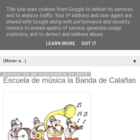
This site uses cookies from Google to deliver its services
and to analyze traffic. Your IP address and user-agent are
shared with Google along with performance and security
metrics to ensure quality of service, generate usage
statistics, and to detect and address abuse.
LEARN MORE
GOT IT
Semanario independiente de Calañas
▼
martes, 24 de septiembre de 2019
Escuela de música la Banda de Calañas