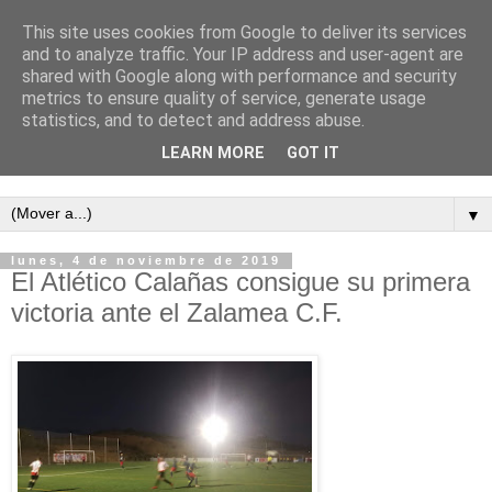
This site uses cookies from Google to deliver its services
and to analyze traffic. Your IP address and user-agent are
shared with Google along with performance and security
metrics to ensure quality of service, generate usage
statistics, and to detect and address abuse.
LEARN MORE
GOT IT
Semanario independiente de Calañas
▼
lunes, 4 de noviembre de 2019
El Atlético Calañas consigue su primera
victoria ante el Zalamea C.F.