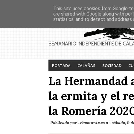
Asociaciones
Génesis
This site uses cookies from Google to 
PAGINAS
Inicio
Contacto
Anúnciate
are shared with Google along with per
statistics, and to detect and address 
SEMANARIO INDEPENDIENTE DE CAL
PORTADA
CALAÑAS
SOCIEDAD
CU
La Hermandad a
la ermita y el r
la Romería 202
Publicado por :
elmorante.es
a :
sábado, 9 d