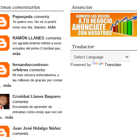
timos comentarios
Anuncios
Pepeojeda
comenta:
Yo quiero uno. No sé si podrè
más
estar ese día. Saludos.
RAMÓN LLANES
comenta:
Un agradecimiento infinito a esos
Traductor
estudios del primo Cristóbal que...
más
fernandezcontioso-
Powered by
Translate
orfebres
comenta:
Mi mas sincera enhorabuena, y
las millones de gracias por contar
más
...
Cristóbal Llanes Baquero
comenta:
Encantado de aprender de
entradas cómo estás que son sin
más
a...
Juan José Hidalgo Núñez
comenta: