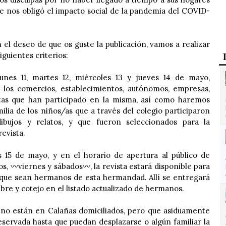
ue nos obligó el impacto social de la pandemia del COVID-
 el deseo de que os guste la publicación, vamos a realizar
siguientes criterios:
unes 11, martes 12, miércoles 13 y jueves 14 de mayo,
a los comercios, establecimientos, autónomos, empresas,
stas que han participado en la misma, así como haremos
milia de los niños/as que a través del colegio participaron
bujos y relatos, y que fueron seleccionados para la
revista.
s 15 de mayo, y en el horario de apertura al público de
s, 〰️viernes y sábados〰️, la revista estará disponible para
s que sean hermanos de esta hermandad. Allí se entregará
bre y cotejo en el listado actualizado de hermanos.
no están en Calañas domiciliados, pero que asiduamente
eservada hasta que puedan desplazarse o algún familiar la