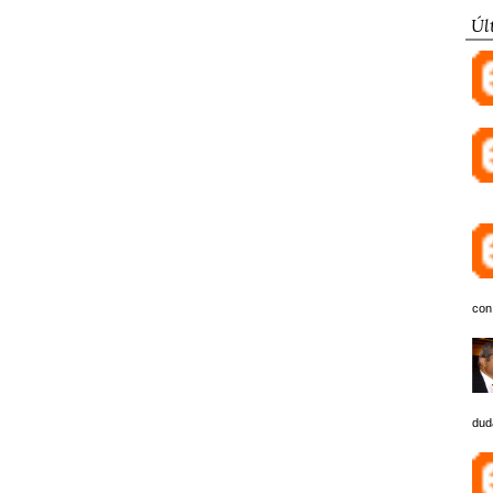
Úl
con
dud