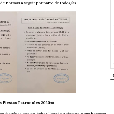
 de normas a seguir por parte de todos/as.
s Fiestas Patronales 2020📣
os disculpas por no haber llegado a tiempo a sus hogares