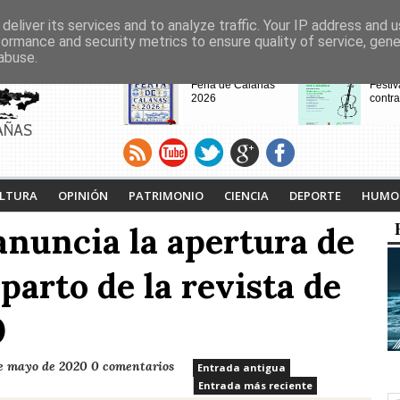
deliver its services and to analyze traffic. Your IP address and 
formance and security metrics to ensure quality of service, gen
abuse.
CABECERAS
Feria de Calañas
Festiv
2026
contra
AÑAS
VIII Feria de
Calaña
Videojuegos de
Ruta L
LTURA
OPINIÓN
PATRIMONIO
CIENCIA
DEPORTE
HUMO
Calañas
Tejero
proyec
nuncia la apertura de
pasad
eparto de la revista de
0
e mayo de 2020
0 comentarios
Entrada antigua
Entrada más reciente