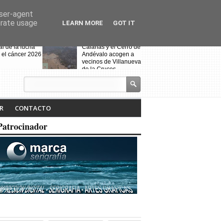
user-agent
erate usage
LEARN MORE
GOT IT
al de la lucha
Calañas y el Cerro de
 el cáncer 2026
Andévalo acogen a
vecinos de Villanueva
de la Cruces
desalojados por el
incendio
s celebra la VII
Noche Blanca en
iteraria "Isabel
Calañas
R
CONTACTO
" y la
ción de la
Patrocinador
a ruta
Fin de curso de la
escuela de baile
"Toma que toma"