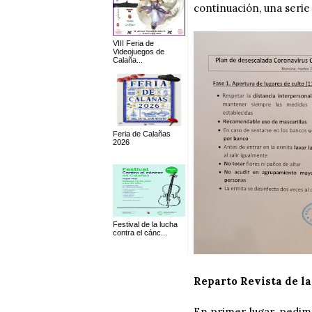
continuación, una serie
VIII Feria de
Videojuegos de
Calaña...
Feria de Calañas
2026
Festival de la lucha
contra el cánc...
Reparto Revista de la
En primer lugar, pedim