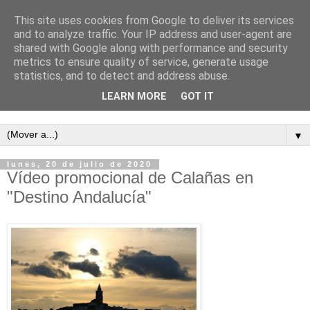
This site uses cookies from Google to deliver its services
and to analyze traffic. Your IP address and user-agent are
shared with Google along with performance and security
metrics to ensure quality of service, generate usage
statistics, and to detect and address abuse.
LEARN MORE
GOT IT
Semanario independiente de Calañas
▼
lunes, 20 de julio de 2020
Vídeo promocional de Calañas en
"Destino Andalucía"