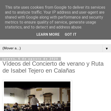
This site uses cookies from Google to deliver its services
and to analyze traffic. Your IP address and user-agent are
shared with Google along with performance and security
metrics to ensure quality of service, generate usage
statistics, and to detect and address abuse.
LEARN MORE
GOT IT
Semanario independiente de Calañas
▼
jueves, 6 de agosto de 2020
Vídeos del Concierto de verano y Ruta
de Isabel Tejero en Calañas