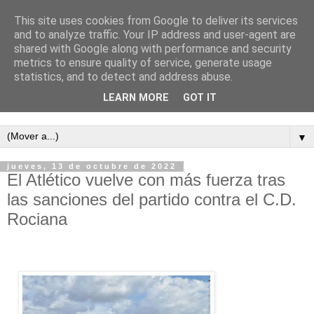
This site uses cookies from Google to deliver its services
and to analyze traffic. Your IP address and user-agent are
shared with Google along with performance and security
metrics to ensure quality of service, generate usage
statistics, and to detect and address abuse.
LEARN MORE
GOT IT
Semanario independiente de Calañas
▼
jueves, 13 de octubre de 2022
El Atlético vuelve con más fuerza tras
las sanciones del partido contra el C.D.
Rociana