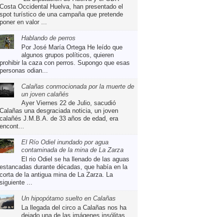
Costa Occidental Huelva, han presentado el
spot turístico de una campaña que pretende
poner en valor ...
Hablando de perros
Por José María Ortega He leído que
algunos grupos políticos, quieren
prohibir la caza con perros. Supongo que esas
personas odian...
Calañas conmocionada por la muerte de
un joven calañés
Ayer Viernes 22 de Julio, sacudió
Calañas una desgraciada noticia, un joven
calañés J.M.B.A. de 33 años de edad, era
encont...
El Río Odiel inundado por agua
contaminada de la mina de La Zarza
El rio Odiel se ha llenado de las aguas
estancadas durante décadas, que había en la
corta de la antigua mina de La Zarza. La
siguiente ...
Un hipopótamo suelto en Calañas
La llegada del circo a Calañas nos ha
dejado una de las imágenes insólitas