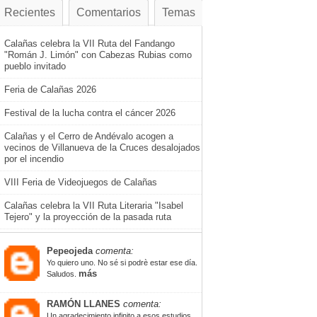
Recientes
Comentarios
Temas
Calañas celebra la VII Ruta del Fandango
"Román J. Limón" con Cabezas Rubias como
pueblo invitado
Feria de Calañas 2026
Festival de la lucha contra el cáncer 2026
Calañas y el Cerro de Andévalo acogen a
vecinos de Villanueva de la Cruces desalojados
por el incendio
VIII Feria de Videojuegos de Calañas
Calañas celebra la VII Ruta Literaria "Isabel
Tejero" y la proyección de la pasada ruta
Pepeojeda
comenta:
Yo quiero uno. No sé si podrè estar ese día.
más
Saludos.
RAMÓN LLANES
comenta:
Un agradecimiento infinito a esos estudios