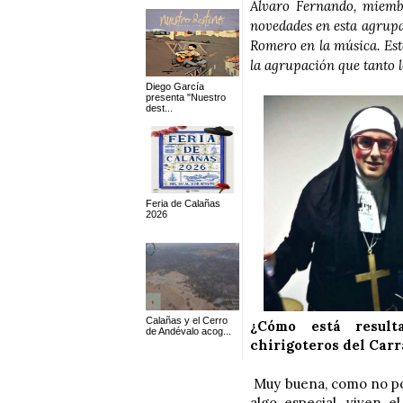
Álvaro Fernando, miembro
novedades en esta agrupac
Romero en la música. Est
la agrupación que tanto 
Diego García
presenta "Nuestro
dest...
Feria de Calañas
2026
Calañas y el Cerro
¿Cómo está result
de Andévalo acog...
chirigoteros del Carr
Muy buena, como no po
algo especial, viven 