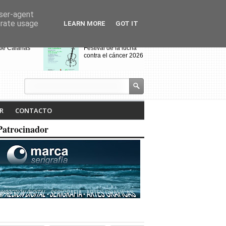
user-agent
erate usage
LEARN MORE
GOT IT
 de Calañas
Festival de la lucha
contra el cáncer 2026
s y el Cerro de
VIII Feria de
alo acogen a
Videojuegos de
os de Villanueva
Calañas
 Cruces
jados por el
Calañas celebra la VII
R
CONTACTO
dio
Ruta Literaria "Isabel
Tejero" y la
Patrocinador
proyección de la
pasada ruta