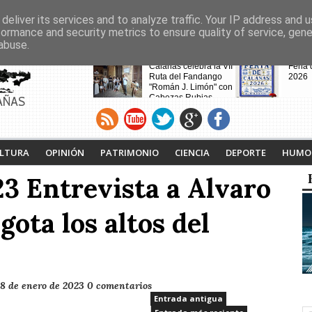
deliver its services and to analyze traffic. Your IP address and 
formance and security metrics to ensure quality of service, gen
abuse.
CABECERAS
Calañas celebra la VII
Feria
Ruta del Fandango
2026
"Román J. Limón" con
Cabezas Rubias
AÑAS
como pueblo invitado
Calaña
Andév
vecin
de la
desalo
LTURA
OPINIÓN
PATRIMONIO
CIENCIA
DEPORTE
HUMO
incen
3 Entrevista a Alvaro
Noche Blanca en
ota los altos del
Calañas
18 de enero de 2023
0 comentarios
Entrada antigua