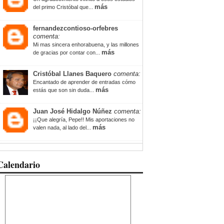
más
del primo Cristóbal que...
fernandezcontioso-orfebres
comenta:
Mi mas sincera enhorabuena, y las millones
más
de gracias por contar con...
Cristóbal Llanes Baquero
comenta:
Encantado de aprender de entradas cómo
más
estás que son sin duda...
Juan José Hidalgo Núñez
comenta:
¡¡Que alegría, Pepe!! Mis aportaciones no
más
valen nada, al lado del...
Calendario