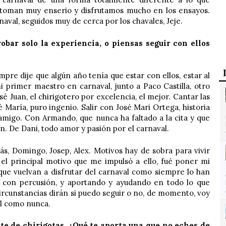
 toman muy enserio y disfrutamos mucho en los ensayos.
naval, seguidos muy de cerca por los chavales, Jeje.
obar solo la experiencia, o piensas seguir con ellos
iempre dije que algún año tenía que estar con ellos, estar al
i primer maestro en carnaval, junto a Paco Castilla, otro
é Juan, el chirigotero por excelencia, el mejor. Cantar las
é María, puro ingenio. Salir con José Mari Ortega, historia
 amigo. Con Armando, que nunca ha faltado a la cita y que
on. De Dani, todo amor y pasión por el carnaval.
ás, Domingo, Josep, Alex. Motivos hay de sobra para vivir
 el principal motivo que me impulsó a ello, fué poner mi
que vuelvan a disfrutar del carnaval como siempre lo han
 con percusión, y aportando y ayudando en todo lo que
circunstancias dirán si puedo seguir o no, de momento, voy
al como nunca.
te de chirigotas, ¿Qué te aporta una que no eches de