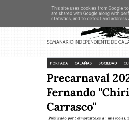
Asociaciones
Génesis
This site uses cookies from Google to 
PAGINAS
Inicio
Contacto
Anúnciate
are shared with Google along with per
statistics, and to detect and address 
SEMANARIO INDEPENDIENTE DE CAL
PORTADA
CALAÑAS
SOCIEDAD
CU
Precarnaval 202
Fernando "Chirig
Carrasco"
Publicado por :
elmorante.es
a :
miércoles, 