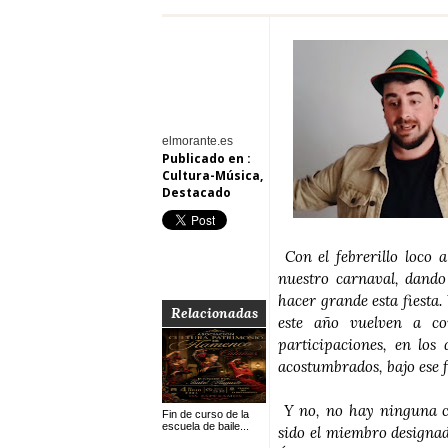
elmorante.es
Publicado en :
Cultura-Música
,
Destacado
Con el febrerillo loco 
nuestro carnaval, dando
hacer grande esta fiesta.
Relacionadas
este año vuelven a co
participaciones, en los
acostumbrados, bajo ese f
Y no, no hay ninguna co
Fin de curso de la
escuela de baile...
sido el miembro designad