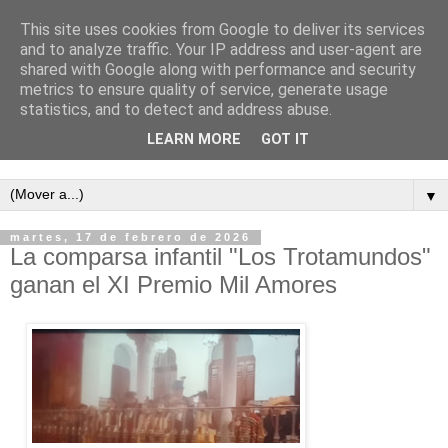
This site uses cookies from Google to deliver its services
and to analyze traffic. Your IP address and user-agent are
shared with Google along with performance and security
metrics to ensure quality of service, generate usage
statistics, and to detect and address abuse.
LEARN MORE
GOT IT
Semanario independiente de Calañas
▼
martes, 17 de febrero de 2026
La comparsa infantil "Los Trotamundos"
ganan el XI Premio Mil Amores