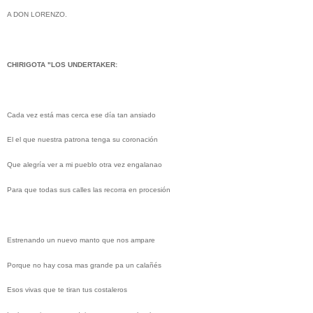
A DON LORENZO.
CHIRIGOTA "LOS UNDERTAKER:
Cada vez está mas cerca ese día tan ansiado
El el que nuestra patrona tenga su coronación
Que alegría ver a mi pueblo otra vez engalanao
Para que todas sus calles las recorra en procesión
Estrenando un nuevo manto que nos ampare
Porque no hay cosa mas grande pa un calañés
Esos vivas que te tiran tus costaleros