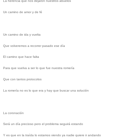
La herencia que nos dejaron nuestros abuelos
Un camino de amor y de fé
Un camino de ida y vuelta
Que volveremos a recorrer pasado ese día
El camino que hace falta
Para que vuelva a ser lo que fue nuestra romería
Que con tantos protocolos
La romería no es lo que era y hay que buscar una solución
La coronación
Será un día precioso pero el problema seguirá estando
Y es que en la traída lo estamos viendo ya nadie quiere ir andando