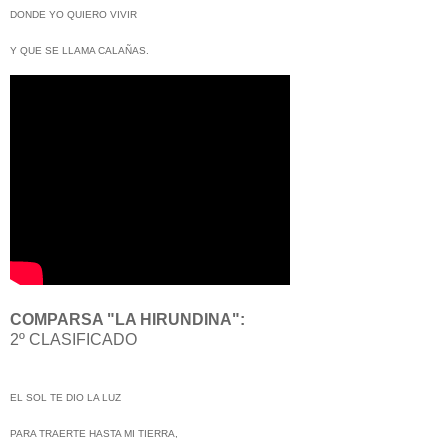
DONDE YO QUIERO VIVIR
Y QUE SE LLAMA CALAÑAS.
COMPARSA "LA HIRUNDINA":
2º CLASIFICADO
EL SOL TE DIO LA LUZ
PARA TRAERTE HASTA MI TIERRA,