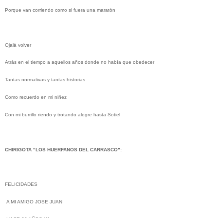
Porque van corriendo como si fuera una maratón
Ojalá volver
Atrás en el tiempo a aquellos años donde no había que obedecer
Tantas normativas y tantas historias
Como recuerdo en mi niñez
Con mi burrillo riendo y trotando alegre hasta Sotiel
CHIRIGOTA "LOS HUERFANOS DEL CARRASCO":
FELICIDADES
A MI AMIGO JOSE JUAN