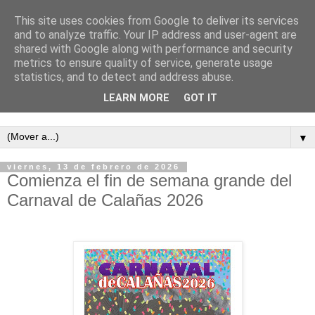
This site uses cookies from Google to deliver its services
and to analyze traffic. Your IP address and user-agent are
shared with Google along with performance and security
metrics to ensure quality of service, generate usage
statistics, and to detect and address abuse.
LEARN MORE
GOT IT
Semanario independiente de Calañas
▼
viernes, 13 de febrero de 2026
Comienza el fin de semana grande del
Carnaval de Calañas 2026