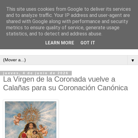
This site uses cookies from Google to deliver its services
and to analyze traffic. Your IP address and user-agent are
shared with Google along with performance and security
metrics to ensure quality of service, generate usage
statistics, and to detect and address abuse.
LEARN MORE
GOT IT
Semanario independiente de Calañas
▼
jueves, 4 de junio de 2026
La Virgen de la Coronada vuelve a
Calañas para su Coronación Canónica