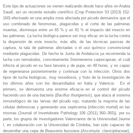
Este tipo de actuaciones se vienen realizando desde hace años en Arabia
Saudí, así un reciente estudio científico (Crop Protection 53 (2013) 152-
160) efectuado en una amplia zona afectada por picudo demuestra que el
uso combinado de feromonas, plaguicidas y el corte de las palmeras
muertas, disminuye entre un 65 % y un 91 % el impacto del insecto en
las palmeras. La lucha biológica parece ser muy eficaz en la lucha contra
la dispersión de este insecto, más allá, de las técnicas pasivas de
captura, la tala de palmeras afectadas o el uso químico convencional
mediante plaguicidas. De hecho la Junta de Andalucía ya recomienda la
lucha con nematodos, concretamente
Steinnenema carpocapsae
, el cuál
infecta al picudo en su fase larvaria y de pupa, en 48 horas, y es capaz
de regenerarse posteriormente y continuar con la infección. Otros dos
tipos de lucha biológicas, muy novedosos, y fruto de la investigación de
los últimos años son los desarrollados en Italia y Valencia: En el
primero, se demuestra una enorme eficacia en el control del picudo
haciendo uso de una bacteria (
Bacillus thurigiensis
), que ataca al sistema
inmunológico de las larvas del picudo rojo, matando la mayoría de las
células defensivas y generando una septicemia (infección mortal) en las
mismas (Journal of Invertebrate Pathology 106 (2011) 360–365)), por su
parte, los grupos de investigadores Valencianos de la Universidad Jaume
I, en colaboración con la Universidad de Córdoba, han sido capaces de
desarrollar una cepa de
Beauveria bussiana
(
Ascomyta: clavicipitaceae
),