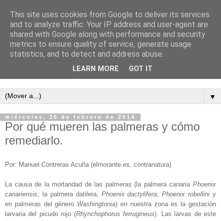
This site uses cookies from Google to deliver its services
and to analyze traffic. Your IP address and user-agent are
shared with Google along with performance and security
metrics to ensure quality of service, generate usage
statistics, and to detect and address abuse.
LEARN MORE
GOT IT
Semanario independiente de Calañas
▼
miércoles, 26 de febrero de 2014
Por qué mueren las palmeras y cómo
remediarlo.
Por: Manuel Contreras Acuña (elmorante.es, contranatura)
La causa de la mortandad de las palmeras (la palmera canaria
Phoenix
canariensis
, la palmera datilera,
Phoenix dactylifera
;
Phoenix robellini
y
en palmeras del género
Washingtonia
) en nuestra zona es la gestación
larvaria del picudo rojo (
Rhynchophorus ferrugineus
). Las larvas de este