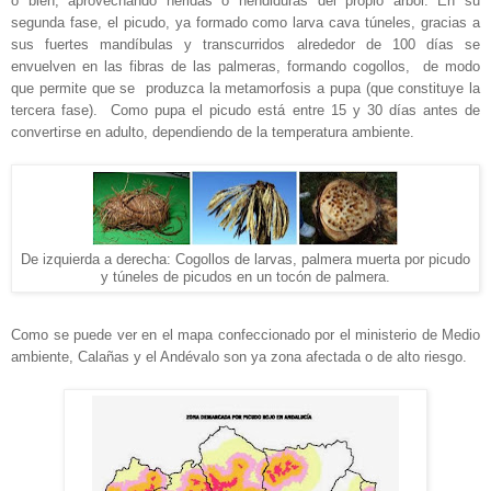
o bien, aprovechando heridas o hendiduras del propio árbol. En su
segunda fase, el picudo, ya formado como larva cava túneles, gracias a
sus fuertes mandíbulas y transcurridos alrededor de 100 días se
envuelven en las fibras de las palmeras, formando cogollos, de modo
que permite que se produzca la metamorfosis a pupa (que constituye la
tercera fase). Como pupa el picudo está entre 15 y 30 días antes de
convertirse en adulto, dependiendo de la temperatura ambiente.
De izquierda a derecha: Cogollos de larvas, palmera muerta por picudo
y túneles de picudos en un tocón de palmera.
Como se puede ver en el mapa confeccionado por el ministerio de Medio
ambiente, Calañas y el Andévalo son ya zona afectada o de alto riesgo.