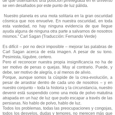
de que ostentamos una posición privilegiada en el universo
se ven desafiados por este punto de luz pálida.
Nuestro planeta es una mota solitaria en la gran oscuridad
cósmica que nos envuelve. En nuestra oscuridad, en toda
esta vastedad, no hay ninguna evidencia de que llegue
ayuda alguna de ninguna otra parte a salvarnos de nosotros
mismos.” Carl Sagan (Traducción: Fernando Verde)
Es difícil – por no decir imposible – mejorar las palabras de
Carl Sagan acerca de esta imagen. A pesar de su tono.
Pesimista, lúgubre, certero.
Pero el reconocer nuestra propia insignificancia no ha de
ser motivo de penas o quejas. Muy al contrario. Puede, y
debe, ser motivo de alegría, o al menos de alivio.
Porque, aunque somos la cúspide de la crea-evolución, a
pesar de arrastrar dentro de cada uno de nosotros – y en
nuestro conjunto – toda la historia y la circunstancia, nuestro
devenir está suspendido como una mota de polvo matutina
atrapada en un haz de luz que pudo escapar a través de las
persianas. No hablo de polvo, hablo de luz.
Todos los problemas, todas las preocupaciones y congojas,
todos los desvelos, dudas y temores, no merecen más que