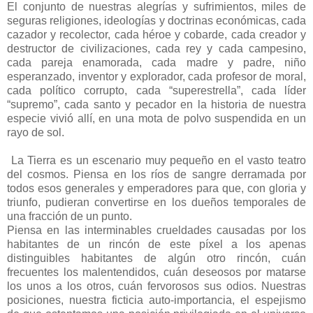
El conjunto de nuestras alegrías y sufrimientos, miles de
seguras religiones, ideologías y doctrinas económicas, cada
cazador y recolector, cada héroe y cobarde, cada creador y
destructor de civilizaciones, cada rey y cada campesino,
cada pareja enamorada, cada madre y padre, niño
esperanzado, inventor y explorador, cada profesor de moral,
cada político corrupto, cada “superestrella”, cada líder
“supremo”, cada santo y pecador en la historia de nuestra
especie vivió allí, en una mota de polvo suspendida en un
rayo de sol.
La Tierra es un escenario muy pequeño en el vasto teatro
del cosmos. Piensa en los ríos de sangre derramada por
todos esos generales y emperadores para que, con gloria y
triunfo, pudieran convertirse en los dueños temporales de
una fracción de un punto.
Piensa en las interminables crueldades causadas por los
habitantes de un rincón de este píxel a los apenas
distinguibles habitantes de algún otro rincón, cuán
frecuentes los malentendidos, cuán deseosos por matarse
los unos a los otros, cuán fervorosos sus odios. Nuestras
posiciones, nuestra ficticia auto-importancia, el espejismo