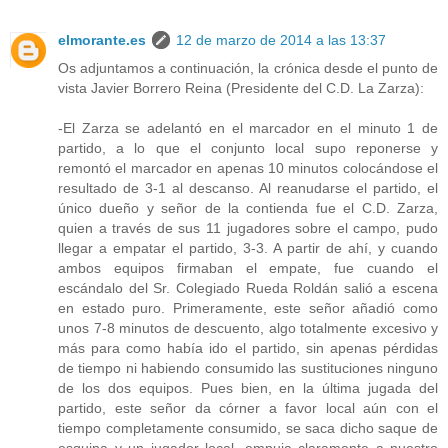
elmorante.es
12 de marzo de 2014 a las 13:37
Os adjuntamos a continuación, la crónica desde el punto de
vista Javier Borrero Reina (Presidente del C.D. La Zarza):
-El Zarza se adelantó en el marcador en el minuto 1 de
partido, a lo que el conjunto local supo reponerse y
remontó el marcador en apenas 10 minutos colocándose el
resultado de 3-1 al descanso. Al reanudarse el partido, el
único dueño y señor de la contienda fue el C.D. Zarza,
quien a través de sus 11 jugadores sobre el campo, pudo
llegar a empatar el partido, 3-3. A partir de ahí, y cuando
ambos equipos firmaban el empate, fue cuando el
escándalo del Sr. Colegiado Rueda Roldán salió a escena
en estado puro. Primeramente, este señor añadió como
unos 7-8 minutos de descuento, algo totalmente excesivo y
más para como había ido el partido, sin apenas pérdidas
de tiempo ni habiendo consumido las sustituciones ninguno
de los dos equipos. Pues bien, en la última jugada del
partido, este señor da córner a favor local aún con el
tiempo completamente consumido, se saca dicho saque de
esquina y un jugador local, empuja claramente a nuestro