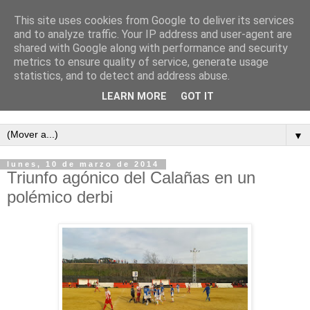
This site uses cookies from Google to deliver its services
and to analyze traffic. Your IP address and user-agent are
shared with Google along with performance and security
metrics to ensure quality of service, generate usage
statistics, and to detect and address abuse.
LEARN MORE
GOT IT
Semanario independiente de Calañas
▼
lunes, 10 de marzo de 2014
Triunfo agónico del Calañas en un
polémico derbi