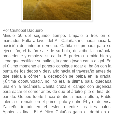
Por Cristobal Baquero
Minuto 50 del segundo tiempo. Empate a tres en el
marcador. Falta a favor del At. Calañas inclinada hacia la
posición del interior derecho. Cañita se prepara para su
ejecución, el balón sale de su bota, describe la parábola
procedente y empieza su caída. El portero no mide bien y
tiene que rectificar su salida, la grada joven canta el gol. En
el último momento el portero consigue tocar el balón con la
punta de los dedos y desviarlo hacia el travesaño antes de
que salga a córner, la decepción se palpa en la grada,
¿última oportunidad?, no, no era la última bala, quedaba
una en la recámara. Cañita cruza el campo con urgencia
para sacar el córner antes de que el árbitro pite el final del
partido. Golpeo fuerte hacia dentro a media altura, Pablo
intenta el remate en el primer palo y entre Él y el defensa
Zarceño introducen el esférico entre los tres palos.
Apoteosis final. El Atlético Calañas gana el derbi en el