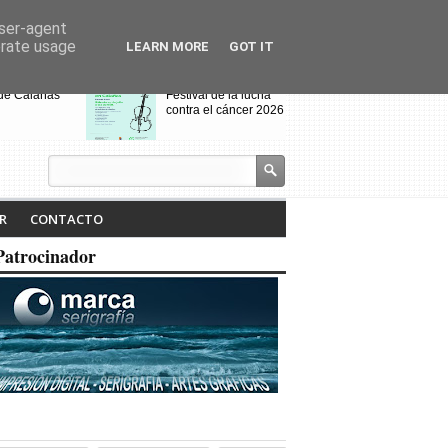
user-agent
erate usage
LEARN MORE
GOT IT
 de Calañas
Festival de la lucha
contra el cáncer 2026
s y el Cerro de
VIII Feria de
alo acogen a
Videojuegos de
os de Villanueva
Calañas
 Cruces
jados por el
Calañas celebra la VII
R
CONTACTO
dio
Ruta Literaria "Isabel
Tejero" y la
Patrocinador
proyección de la
pasada ruta