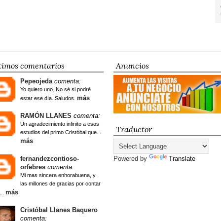
timos comentarios
Anuncios
Pepeojeda
comenta:
Yo quiero uno. No sé si podrè
más
estar ese día. Saludos.
RAMÓN LLANES
comenta:
Un agradecimiento infinito a esos
Traductor
estudios del primo Cristóbal que...
más
fernandezcontioso-
Powered by
Translate
orfebres
comenta:
Mi mas sincera enhorabuena, y
las millones de gracias por contar
más
...
Cristóbal Llanes Baquero
comenta: