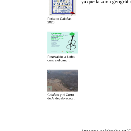
ya que la zona geográfi
Feria de Calañas
2026
Festival de la lucha
contra el cánc...
Calañas y el Cerro
de Andévalo acog...