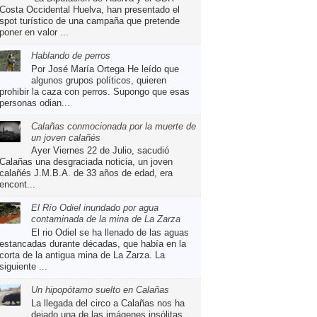
Costa Occidental Huelva, han presentado el
spot turístico de una campaña que pretende
poner en valor ...
Hablando de perros
Por José María Ortega He leído que
algunos grupos políticos, quieren
prohibir la caza con perros. Supongo que esas
personas odian...
Calañas conmocionada por la muerte de
un joven calañés
Ayer Viernes 22 de Julio, sacudió
Calañas una desgraciada noticia, un joven
calañés J.M.B.A. de 33 años de edad, era
encont...
El Río Odiel inundado por agua
contaminada de la mina de La Zarza
El rio Odiel se ha llenado de las aguas
estancadas durante décadas, que había en la
corta de la antigua mina de La Zarza. La
siguiente ...
Un hipopótamo suelto en Calañas
La llegada del circo a Calañas nos ha
dejado una de las imágenes insólitas