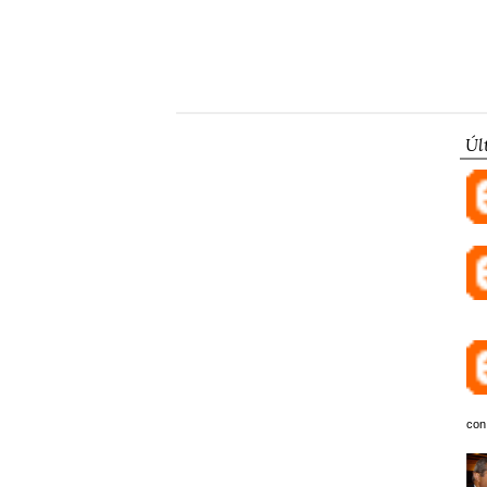
Úl
con