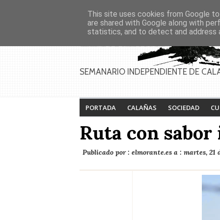
Asociaciones
Génesis
This site uses cookies from Google to 
PAGINAS
Inicio
Contacto
Anúnciate
are shared with Google along with per
statistics, and to detect and address 
SEMANARIO INDEPENDIENTE DE CAL
PORTADA
CALAÑAS
SOCIEDAD
CU
Ruta con sabor 
Publicado por :
elmorante.es
a :
martes, 21 