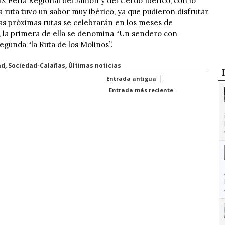
X Feria Regional del Jamón y del Cerdo Ibérico, con lo
a ruta tuvo un sabor muy ibérico, ya que pudieron disfrutar
as próximas rutas se celebrarán en los meses de
 la primera de ella se denomina “Un sendero con
segunda “la Ruta de los Molinos”.
ad
,
Sociedad-Calañas
,
Últimas noticias
|
Entrada antigua
Entrada más reciente