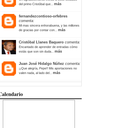
más
del primo Cristóbal que...
fernandezcontioso-orfebres
comenta:
Mi mas sincera enhorabuena, y las millones
más
de gracias por contar con...
Cristóbal Llanes Baquero
comenta:
Encantado de aprender de entradas cómo
más
estás que son sin duda...
Juan José Hidalgo Núñez
comenta:
¡¡Que alegría, Pepe!! Mis aportaciones no
más
valen nada, al lado del...
Calendario