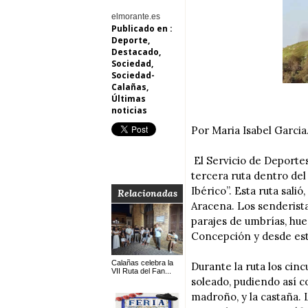
elmorante.es
Publicado en :
Deporte
,
Destacado
,
Sociedad
,
Sociedad-
Calañas
,
Últimas
noticias
Por Maria Isabel Garcia
El Servicio de Deportes
tercera ruta dentro d
Ibérico”. Esta ruta sali
Relacionadas
Aracena. Los senderista
parajes de umbrías, hue
Concepción y desde est
Calañas celebra la
Durante la ruta los cin
VII Ruta del Fan...
soleado, pudiendo así c
madroño, y la castaña. 