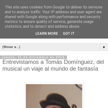
This site uses cookies from Google to deliver its services
and to analyze traffic. Your IP address and user-agent are
shared with Google along with performance and security
metrics to ensure quality of service, generate usage
statistics, and to detect and address abuse.
LEARN MORE
GOT IT
Semanario independiente de Calañas
▼
jueves, 11 de diciembre de 2014
Entrevistamos a Tomás Domínguez, del
musical un viaje al mundo de fantasía