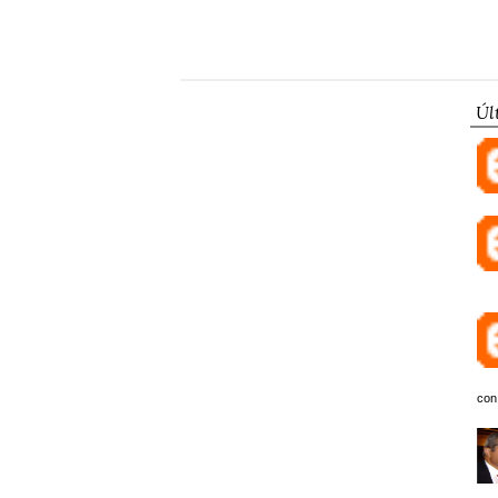
Úl
con