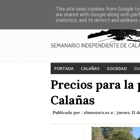
Asociaciones
Génesis
This site uses cookies from Google to 
PAGINAS
Inicio
Contacto
Anúnciate
are shared with Google along with per
statistics, and to detect and address 
SEMANARIO INDEPENDIENTE DE CAL
PORTADA
CALAÑAS
SOCIEDAD
CU
Precios para la
Calañas
Publicado por :
elmorante.es
a :
jueves, 11 d