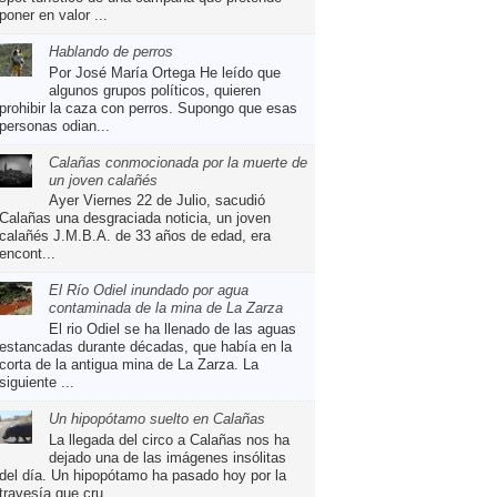
poner en valor ...
Hablando de perros
Por José María Ortega He leído que
algunos grupos políticos, quieren
prohibir la caza con perros. Supongo que esas
personas odian...
Calañas conmocionada por la muerte de
un joven calañés
Ayer Viernes 22 de Julio, sacudió
Calañas una desgraciada noticia, un joven
calañés J.M.B.A. de 33 años de edad, era
encont...
El Río Odiel inundado por agua
contaminada de la mina de La Zarza
El rio Odiel se ha llenado de las aguas
estancadas durante décadas, que había en la
corta de la antigua mina de La Zarza. La
siguiente ...
Un hipopótamo suelto en Calañas
La llegada del circo a Calañas nos ha
dejado una de las imágenes insólitas
del día. Un hipopótamo ha pasado hoy por la
travesía que cru...