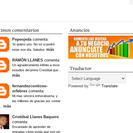
timos comentarios
Anuncios
Pepeojeda
comenta:
Yo quiero uno. No sé si podrè
más
estar ese día. Saludos.
RAMÓN LLANES
comenta:
Un agradecimiento infinito a esos
Traductor
estudios del primo Cristóbal que...
más
fernandezcontioso-
Powered by
Translate
orfebres
comenta:
Mi mas sincera enhorabuena, y
las millones de gracias por contar
más
...
Cristóbal Llanes Baquero
comenta:
Encantado de aprender de
entradas cómo estás que son sin