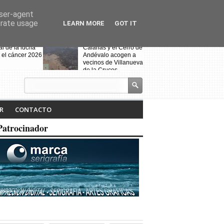
user-agent
erate usage
LEARN MORE
GOT IT
al de la lucha
Calañas y el Cerro de
 el cáncer 2026
Andévalo acogen a
vecinos de Villanueva
de la Cruces
desalojados por el
incendio
s celebra la VII
Noche Blanca en
iteraria "Isabel
Calañas
R
CONTACTO
" y la
ción de la
Patrocinador
a ruta
Fin de curso de la
escuela de baile
"Toma que toma"