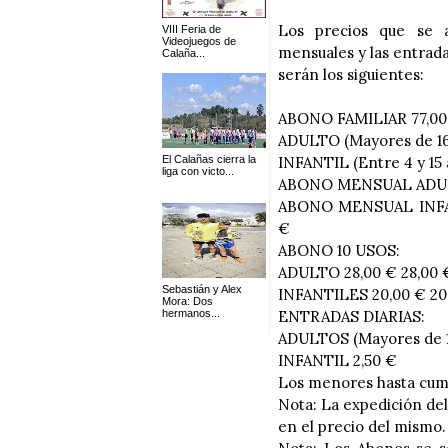
Los precios que se a
VIII Feria de
Videojuegos de
mensuales y las entrada
Calaña...
serán los siguientes:
ABONO FAMILIAR 77,00
ADULTO (Mayores de 16
El Calañas cierra la
INFANTIL (Entre 4 y 15 
liga con victo...
ABONO MENSUAL ADULTO 
ABONO MENSUAL INFANTI
€
ABONO 10 USOS:
ADULTO 28,00 € 28,00 
Sebastián y Alex
INFANTILES 20,00 € 20
Mora: Dos
hermanos...
ENTRADAS DIARIAS:
ADULTOS (Mayores de 1
INFANTIL 2,50 €
Los menores hasta cum
Nota: La expedición del
en el precio del mismo.