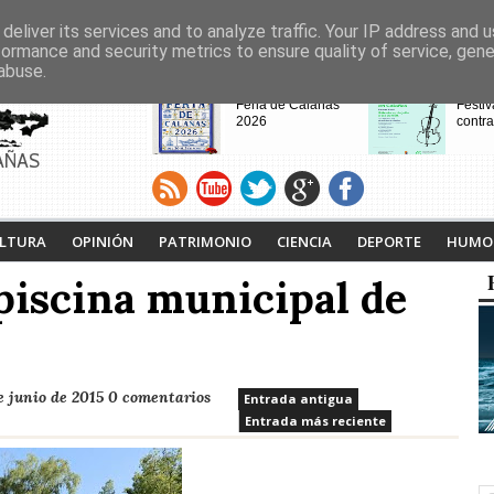
deliver its services and to analyze traffic. Your IP address and 
formance and security metrics to ensure quality of service, gen
abuse.
CABECERAS
Feria de Calañas
Festiv
2026
contra
AÑAS
VIII Feria de
Calaña
Videojuegos de
Ruta L
LTURA
OPINIÓN
PATRIMONIO
CIENCIA
DEPORTE
HUMO
Calañas
Tejero
proyec
 piscina municipal de
pasad
e junio de 2015
0 comentarios
Entrada antigua
Entrada más reciente