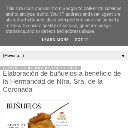
This site uses cookies from Google to deliver its services
and to analyze traffic. Your IP address and user-agent are
shared with Google along with performance and security
metrics to ensure quality of service, generate usage
statistics, and to detect and address abuse.
LEARN MORE
GOT IT
Semanario independiente de Calañas
▼
jueves, 19 de noviembre de 2015
Elaboración de buñuelos a beneficio de
la Hermandad de Ntra. Sra. de la
Coronada