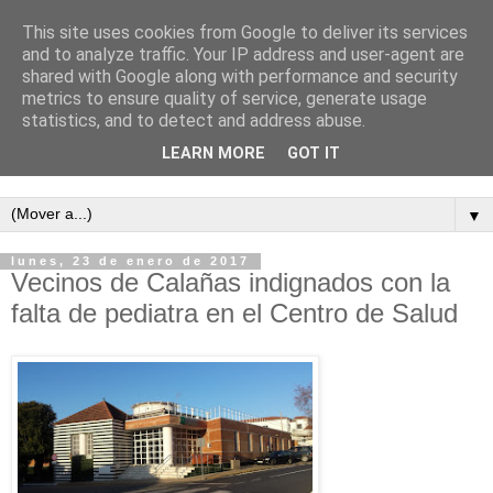
This site uses cookies from Google to deliver its services
and to analyze traffic. Your IP address and user-agent are
shared with Google along with performance and security
metrics to ensure quality of service, generate usage
statistics, and to detect and address abuse.
LEARN MORE
GOT IT
Semanario independiente de Calañas
▼
lunes, 23 de enero de 2017
Vecinos de Calañas indignados con la
falta de pediatra en el Centro de Salud