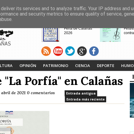
deliver its services and to analyze traffic. Your IP address and 
formance and security metrics to ensure quality of service, gen
abuse.
CABECERAS
Feria de Calañas
Festiv
2026
contra
AÑAS
VIII Feria de
Calaña
Videojuegos de
Ruta L
LTURA
OPINIÓN
PATRIMONIO
CIENCIA
DEPORTE
HUMO
Calañas
Tejero
proyec
 "La Porfía" en Calañas
pasad
 abril de 2021
0 comentarios
Entrada antigua
Entrada más reciente