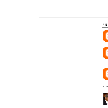
Úl
con