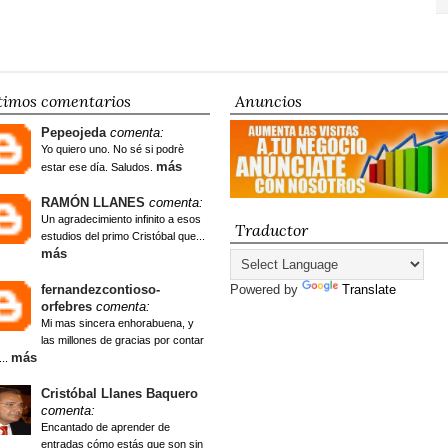
timos comentarios
Anuncios
Pepeojeda
comenta:
Yo quiero uno. No sé si podrè
más
estar ese día. Saludos.
RAMÓN LLANES
comenta:
Un agradecimiento infinito a esos
Traductor
estudios del primo Cristóbal que...
más
fernandezcontioso-
Powered by
Translate
orfebres
comenta:
Mi mas sincera enhorabuena, y
las millones de gracias por contar
más
...
Cristóbal Llanes Baquero
comenta:
Encantado de aprender de
entradas cómo estás que son sin