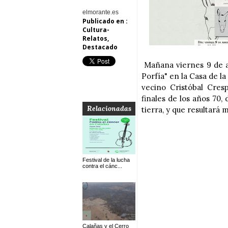
elmorante.es
Publicado en :
Cultura-
Relatos
,
Destacado
Mañana viernes 9 de ab
Porfía" en la Casa de l
vecino Cristóbal Cres
finales de los años 70
Relacionadas
tierra, y que resultará 
Festival de la lucha
contra el cánc...
Calañas y el Cerro