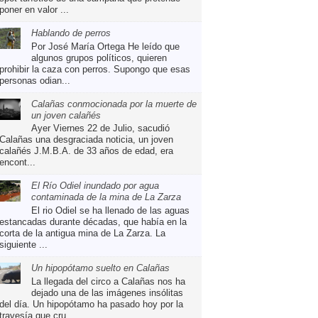
poner en valor ...
Hablando de perros
Por José María Ortega He leído que
algunos grupos políticos, quieren
prohibir la caza con perros. Supongo que esas
personas odian...
Calañas conmocionada por la muerte de
un joven calañés
Ayer Viernes 22 de Julio, sacudió
Calañas una desgraciada noticia, un joven
calañés J.M.B.A. de 33 años de edad, era
encont...
El Río Odiel inundado por agua
contaminada de la mina de La Zarza
El rio Odiel se ha llenado de las aguas
estancadas durante décadas, que había en la
corta de la antigua mina de La Zarza. La
siguiente ...
Un hipopótamo suelto en Calañas
La llegada del circo a Calañas nos ha
dejado una de las imágenes insólitas
del día. Un hipopótamo ha pasado hoy por la
travesía que cru...