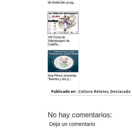
de Andévalo acog...
VIII Feria de
Videojuegos de
Calaña...
Ana Pérez presenta
"Martita y las p...
Publicado en :
Cultura-Relatos
,
Destacado
No hay comentarios:
Deja un comentario