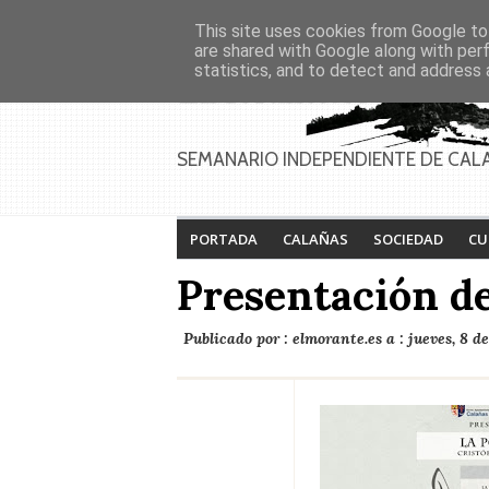
Asociaciones
Génesis
This site uses cookies from Google to 
PAGINAS
Inicio
Contacto
Anúnciate
are shared with Google along with per
statistics, and to detect and address 
SEMANARIO INDEPENDIENTE DE CAL
PORTADA
CALAÑAS
SOCIEDAD
CU
Presentación de
Publicado por :
elmorante.es
a :
jueves, 8 de