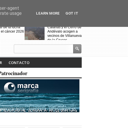
user-agent
erate usage
LEARN MORE
GOT IT
al de la lucha
Calañas y el Cerro de
 el cáncer 2026
Andévalo acogen a
vecinos de Villanueva
de la Cruces
desalojados por el
incendio
s celebra la VII
Noche Blanca en
iteraria "Isabel
Calañas
R
CONTACTO
" y la
ción de la
Patrocinador
a ruta
Fin de curso de la
escuela de baile
"Toma que toma"